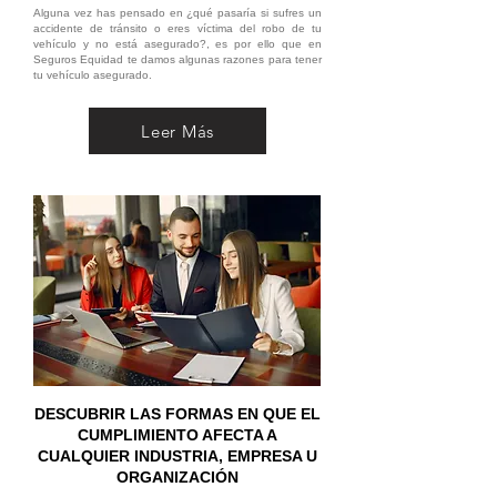
Alguna vez has pensado en ¿qué pasaría si sufres un
accidente de tránsito o eres víctima del robo de tu
vehículo y no está asegurado?, es por ello que en
Seguros Equidad te damos algunas razones para tener
tu vehículo asegurado.
Leer Más
DESCUBRIR LAS FORMAS EN QUE EL
CUMPLIMIENTO AFECTA A
CUALQUIER INDUSTRIA, EMPRESA U
ORGANIZACIÓN