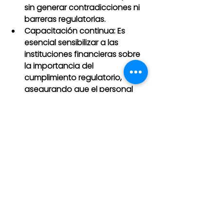
sin generar contradicciones ni 
barreras regulatorias.
Capacitación continua: Es 
esencial sensibilizar a las 
instituciones financieras sobre 
la importancia del 
cumplimiento regulatorio, 
asegurando que el personal 
esté capacitado y actualizado 
en las nuevas normativas.
Supervisión y cumplimiento: La 
CNBS y otras entidades 
reguladoras deben contar con 
los recursos adecuados para 
garantizar el cumplimiento 
efectivo de estas disposiciones.
Conclusión