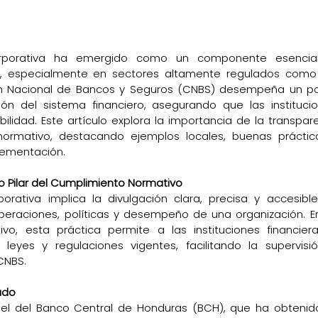
orporativa ha emergido como un componente esencial
 especialmente en sectores altamente regulados como el
n Nacional de Bancos y Seguros (CNBS) desempeña un pape
ción del sistema financiero, asegurando que las instituci
ilidad. Este artículo explora la importancia de la transpare
ormativo, destacando ejemplos locales, buenas práctica
lementación.
 Pilar del Cumplimiento Normativo
orativa implica la divulgación clara, precisa y accesibl
peraciones, políticas y desempeño de una organización. En
vo, esta práctica permite a las instituciones financier
eyes y regulaciones vigentes, facilitando la supervisi
CNBS.
ado
el del Banco Central de Honduras (BCH), que ha obtenid