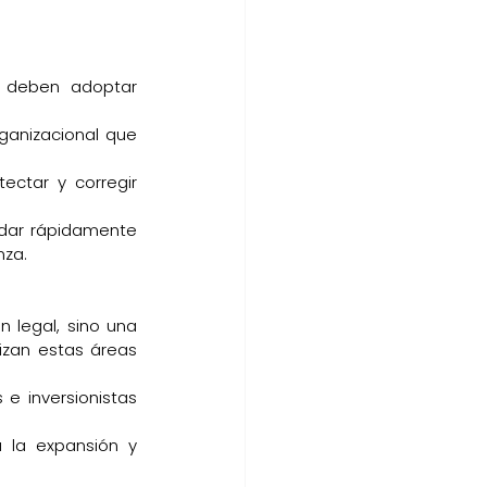
s deben adoptar 
anizacional que 
ctar y corregir 
rdar rápidamente 
nza.
 legal, sino una 
izan estas áreas 
e inversionistas 
 la expansión y 