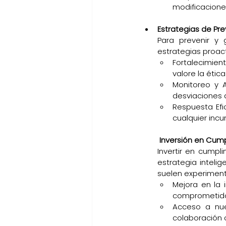
modificaciones
Estrategias de Pr
Para prevenir y 
estrategias proact
Fortalecimien
valore la étic
Monitoreo y A
desviaciones 
Respuesta Efi
cualquier inc
Inversión en Cump
Invertir en cumpl
estrategia intelig
suelen experiment
Mejora en la 
comprometidos
Acceso a nue
colaboración c