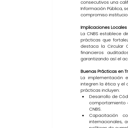
consecutivos una cali
Información Pública, se
compromiso institucion
Implicaciones Locales 
La CNBS establece dir
prácticas que fortale
destaca la Circular 
financieros auditad
garantizando así el ac
Buenas Prácticas en T
La implementación ef
integren la ética y el
prácticas incluyen:
Desarrollo de Códi
comportamiento ét
CNBS.
Capacitación co
internacionales,
políticas de cumpl