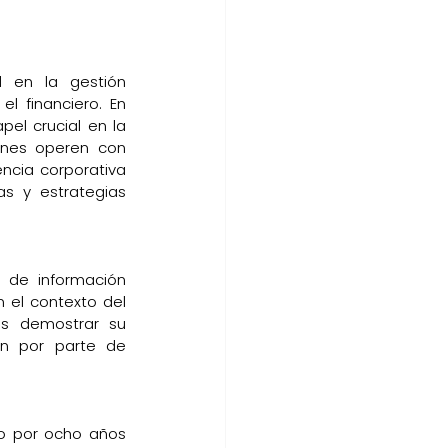
 en la gestión 
 financiero. En 
l crucial en la 
ones operen con 
ncia corporativa 
s y estrategias 
e de información 
 el contexto del 
as demostrar su 
ón por parte de 
o por ocho años 