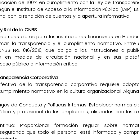
ficación del 100% en cumplimiento con la Ley de Transparenc
gún el Instituto de Acceso a la Información Pública (IAIP). Este
al con la rendición de cuentas y la apertura informativa.
y Rol de la CNBS
ectrices claras para las instituciones financieras en Hondu
zcan la transparencia y el cumplimiento normativo. Entre su
CNBS No. 016/2016, que obliga a las instituciones a publi
os en medios de circulación nacional y en sus platafor
ceso público a información crítica.
ransparencia Corporativa
ectiva de la transparencia corporativa requiere adopta
 cumplimiento normativo en la cultura organizacional. Alguna
gos de Conducta y Políticas Internas: Establecer normas cla
ico y profesional de los empleados, alineadas con las reg
ntinua: Proporcionar formación regular sobre normat
 asegurando que todo el personal esté informado y compr
imiento.