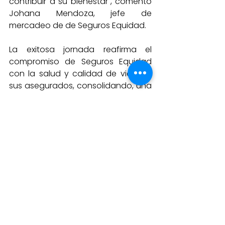
contribuir a su bienestar", comentó 
Johana Mendoza, jefe de 
mercadeo de de Seguros Equidad.
La exitosa jornada reafirma el 
compromiso de Seguros Equidad 
con la salud y calidad de vida de 
sus asegurados, consolidando, una 
vez más, su liderazgo en la 
promoción de programas de 
bienestar integral en la región.
Los organizadores han anunciado 
que, dado el éxito rotundo de esta 
actividad, se evaluará la posibilidad 
de realizar más jornadas de salud 
en otras localidades del occidente 
del país, con el fin de continuar 
brindando atención médica 