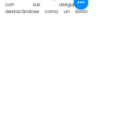
con sus asegurados, 
destacándose como un socio 
confiable en la promoción de la 
salud y el bienestar.
Ver todo
Entradas recientes