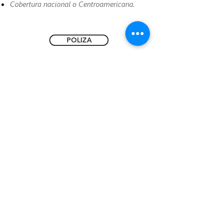
Cobertura nacional o Centroamericana.
POLIZA
REQUISITOS
COTIZAR
FORMULARIO DE AUTORIZACIÓN DE
PRE CERTIFICACIONES
DESCARGAR
FORMULARIO DE RECLAMOS
MEDICOOP
DESCARGAR