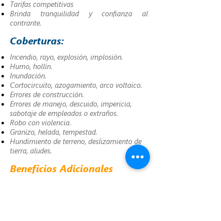
Tarifas competitivas
Brinda tranquilidad y confianza al
contrante.
Coberturas:
Incendio, rayo, explosión, implosión.
Humo, hollín.
Inundación.
Cortocircuito, azogamiento, arco voltaico.
Errores de construcción.
Errores de manejo, descuido, impericia,
sabotaje de empleados o extraños.
Robo con violencia.
Granizo, helada, tempestad.
Hundimiento de terreno, deslizamiento de
tierra, aludes.
Beneficios Adicionales
Pérdidas o daños del equipo fuera de
predios.
*De acuerdo a condiciones establecidas
en la póliza.