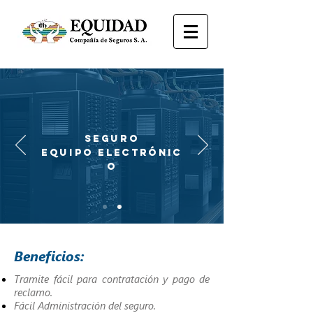
SEGURO
EQUIPO
ELECTRÓNIC
O
Beneficios:
Tramite fácil para contratación y pago de
reclamo.
Fácil Administración del seguro.