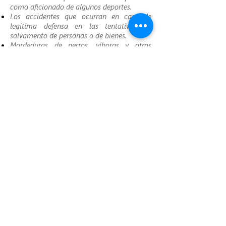
como aficionado de algunos deportes.
Los accidentes que ocurran en caso de
legítima defensa en las tentativas de
salvamento de personas o de bienes.
Mordeduras de perros, víboras y otros
animales.
*De acuerdo a condiciones establecidas en
la póliza.
POLIZA
REQUISITOS
COTIZAR
Seguros Equidad, Todos los Derechos Reservados ©