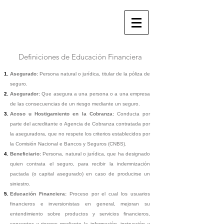
Definiciones de Educación Financiera
Asegurado:
Persona natural o jurídica, titular de la póliza de
seguro.
Asegurador:
Que asegura a una persona o a una empresa
de las consecuencia
s de un riesgo mediante un seguro.
Acoso u Hostigamiento en la Cobranza:
Conducta por
parte del acreditante o Agencia de Co
branza contratada por
la aseguradora, que no respete los criterios establecidos por
la Comisión Nacional e Bancos y Seguros (CNBS).
Beneficiario:
Persona, natural o jurídica, que ha designado
quien contrata el seguro, para recibir la i
ndemnización
pactada (o capital asegurado) en caso de producirse un
siniestro.
Educación Financiera:
Proceso por el cual los usuarios
financieros e inversionistas en general, mejoran su
entendimiento sobre productos y servicios financieros,
conceptos y riesgos mediante la información, instrucción y