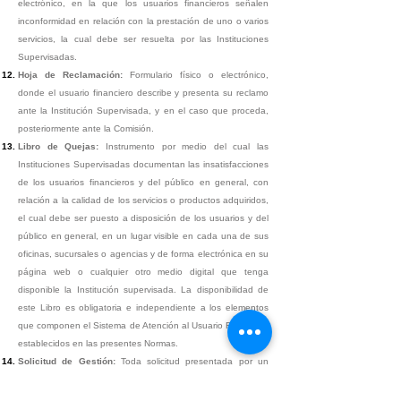
electrónico, en la que los usuarios financieros señalen
inconformidad en relación con la prestación de uno o varios
servicios, la cual debe ser resuelta por las Instituciones
Supervisadas.
Hoja de Reclamación:
Formulario físico o electrónico,
donde el usuario financiero describe y presenta su reclamo
ante la Institución Supervisada, y en el caso que proceda,
posteriormente ante la Comisión.
Libro de Quejas:
Instrumento por medio del cual las
Instituciones Supervisadas documentan las insatisfacciones
de los usuarios financieros y del público en general, con
relación a la calidad de los servicios o productos adquiridos,
el cual debe ser puesto a disposición de los usuarios y del
público en general, en un lugar visible en cada una de sus
oficinas, sucursales o agencias y de forma electrónica en su
página web o cualquier otro medio digital que tenga
disponible la Institución supervisada. La disponibilidad de
este Libro es obligatoria e independiente a los elementos
que componen el Sistema de Atención al Usuario Financiero
establecidos en las presentes Normas.
Solicitud de Gestión:
Toda solicitud presentada por un
usuario financiero ante una institución supervisada distinto
de un reclamo o queja que puede ser atendido a través de