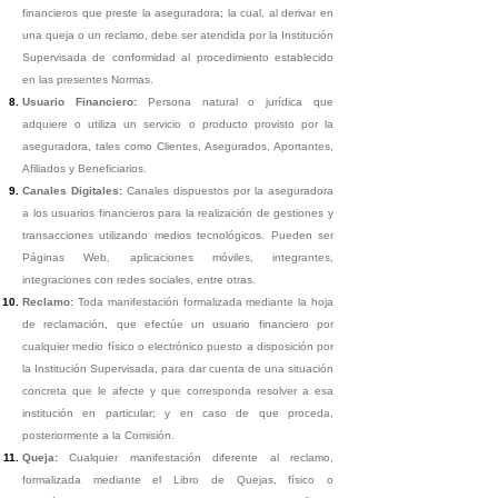
financieros que preste la aseguradora; la cual, al derivar en
una queja o un reclamo, debe ser atendida por la Institución
Supervisada de conformidad al procedimiento establecido
en las presentes Normas.
Usuario Financiero:
Persona natural o jurídica que
adquiere o utiliza un servicio o producto provisto por la
aseguradora, tales como Clientes, Asegurados, Aportantes,
Afiliados y Beneficiarios.
Canales Digitales:
Canales dispuestos por la aseguradora
a los usuarios financieros para la realización de gestiones y
transacciones utilizando medios tecnológicos. Pueden ser
Páginas Web, aplicaciones móviles, integrantes,
integraciones con redes sociales, entre otras.
Reclamo:
Toda manifestación formalizada mediante la hoja
de reclamación, que efectúe un usuario financiero por
cualquier medio físico o electrónico puesto a disposición por
la Institución Supervisada, para dar cuenta de una situación
concreta que le afecte y que corresponda resolver a esa
institución en particular; y en caso de que proceda,
posteriormente a la Comisión.
Queja:
Cualquier manifestación diferente al reclamo,
formalizada mediante el Libro de Quejas, físico o