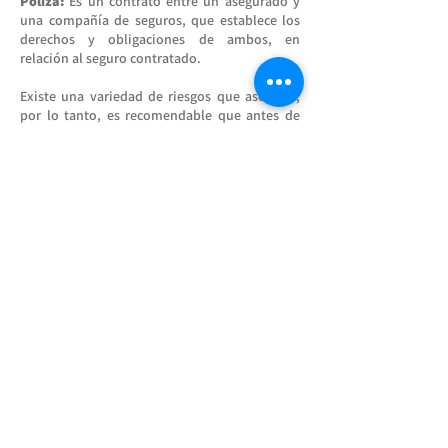
Póliza:
Es un contrato entre un asegurado y
una compañía de seguros, que establece los
derechos y obligaciones de ambos, en
relación al seguro contratado.
Existe una variedad de riesgos que asegurar,
por lo tanto, es recomendable que antes de
contratar un seguro, informarse
detalladamente de las características del
producto, a fin de poder determinar con
precisión los riesgos cubiertos y las
exclusiones existentes. Una vez aceptada la
propuesta, se emite la respectiva póliza. Ver
ejemplo de
póliza de Seguro de Vida Familiar
Coaseguro
: Es el porcentaje de participación
del Asegurado sobre el monto a indemnizar o
sobre el valor total del bien asegurado.
Partes intervinientes en el contrato de seguro:
Asegurador:
Persona jurídica legalmente
autorizada para operar en el Ecuador, que
asume los riesgos especificados en el contrato